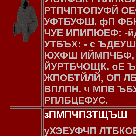
РТПЧПТОПУФЙ ОЕ
УФТБУФШ. фП ФБ
ЧУЕ ИПИПЮЕФ: -йД
УТБЪХ: - с ЪДЕУ
ЮХФШ ИЙМПЧБФ, 
ЙУРТБЧОЩК. оЕ 
ЖПОБТЙЛЙ, ОП Л
ВПЛПН. ч МПВ ЪБ
РПЛБЦЕФУС.
зПМПЧПЗТЩЪШ
уХЭЕУФЧП ЛТБКОЕ