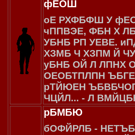
фЕОШ
оЕ РХФБФШ У фЕО
чППВЭЕ, ФБН Х Л
УБНБ РП УЕВЕ. и
ХЗМБ Ч ХЗПМ Й 
уБНБ ОЙ Л ЛПНХ 
ОЕОБТПЛПН ЪБГЕ
рТЙЮЕН ЪБВБЧОП
ЧЦЙЛ... - Л ВМЙЦ
рБМБЮ
бОФЙРЛБ - НЕТЪ