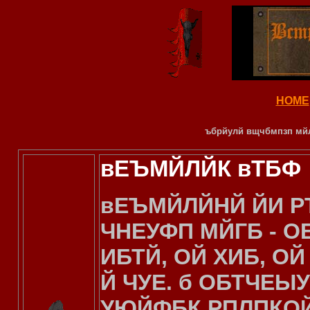
HOME
ъбрйулй вщчбмпзп мйл
вЕЪМЙЛЙК вТБФ
вЕЪМЙЛЙНЙ ЙИ Р
ЧНЕУФП МЙГБ - О
ИБТЙ, ОЙ ХИБ, О
Й ЧУЕ. б ОБТЧЕЫ
УЮЙФБК РПЛПКОЙ