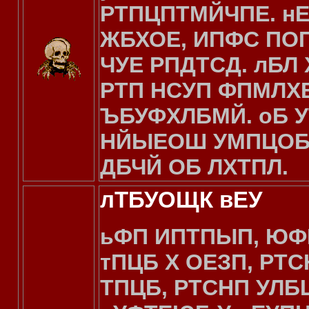
РТПЦПТМЙЧПЕ. н
ЖБХОЕ, ИПФС ПОП
ЧУЕ РПДТСД. лБ
РТП НСУП ФПМЛХЕ
ЪБУФХЛБМЙ. оБ У
НЙЫЕОШ УМПЦОБС
ДБЧЙ ОБ ЛХТПЛ.
лТБУОЩК вЕУ
ьФП ИПТПЫП, ЮФ
тПЦБ Х ОЕЗП, РТ
ТПЦБ, РТСНП УЛБ