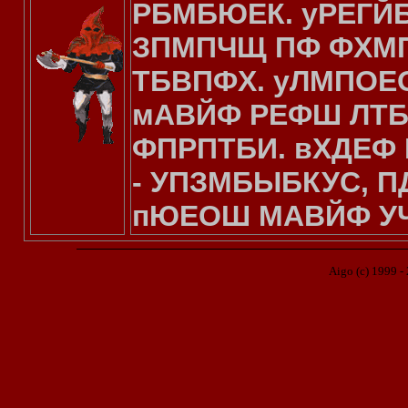
РБМБЮЕК. уРЕГЙ
ЗПМПЧЩ ПФ ФХМ
ТБВПФХ. уЛМПОЕ
мАВЙФ РЕФШ ЛТБ
ФПРПТБИ. вХДЕФ
- УПЗМБЫБКУС, 
пЮЕОШ МАВЙФ УЧ
Aigo (c) 1999 -