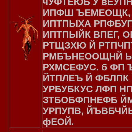
чУФТЕЮБ У вЕУПН
ИПФШ ЪЕМЕОЩК, 
ИПТПЫХА РПФБУП
ИПТПЫЙК ВПЕГ, О
РТЩЗХЮ Й РТПЧП
РМБЪНЕООЩНЙ Ы
РХМСЕФУС. б ФП
ЙТПЛЕЪ Й ФБЛПК
УРБУБКУС ЛФП НП
ЗТБОБФПНЕФБ ЙМ
УРПУПВ, ЙЪВБЧЙЫ
фЕОЙ.